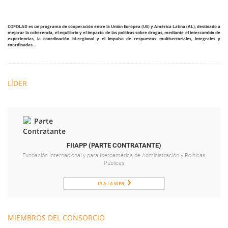
COPOLAD es un programa de cooperación entre la Unión Europea (UE) y América Latina (AL), destinado a
mejorar la coherencia, el equilibrio y el impacto de las políticas sobre drogas, mediante el intercambio de
experiencias, la coordinación bi-regional y el impulso de respuestas multisectoriales, integrales y
coordinadas.
LÍDER
FIIAPP (PARTE CONTRATANTE)
Fundación Internacional y para Iberoamérica de Administración y Políticas
Públicas
IR A LA WEB
MIEMBROS DEL CONSORCIO