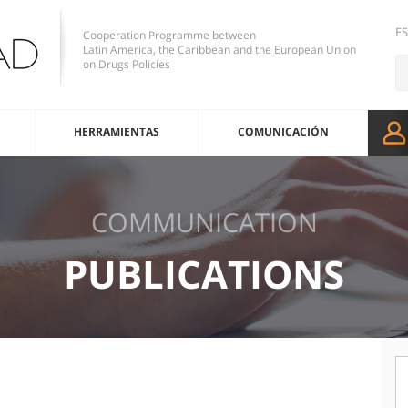
E
Cooperation Programme between
Latin America, the Caribbean and the European Union
on Drugs Policies
HERRAMIENTAS
COMUNICACIÓN
COMMUNICATION
PUBLICATIONS